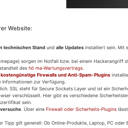
hrer Website:
n technischen Stand
und
alle Updates
installiert sein. Mit
mepage) sorgen im Notfall bzw. bei einem Hackerangriff d
standteil des
hö ma-Wartungsvertrags
.
h
kostengünstige Firewalls und Anti-Spam-Plugins
installi
re Informationen zur Verfügung.
lich. SSL steht für Secure Sockets Layer und ist ein Sicher
er verschlüsselt. Hier gibt es verschiedene Sicherheitslev
ertifikat sein.
eversuche
. Über eine
Firewall oder Sicherheits-Plugins
lässt
er Tipp gilt generell: Ob Online-Produkte, Laptop, PC oder 