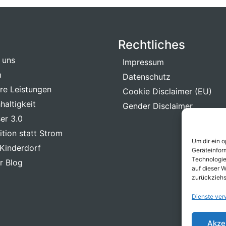
Rechtliches
 uns
Impressum
m
Datenschutz
re Leistungen
Cookie Disclaimer (EU)
haltigkeit
Gender Disclaimer
er 3.0
ition statt Strom
Um dir ein 
Kinderdorf
Geräteinfor
Technologie
r Blog
auf dieser W
zurückziehs
Dienste ver
Akze