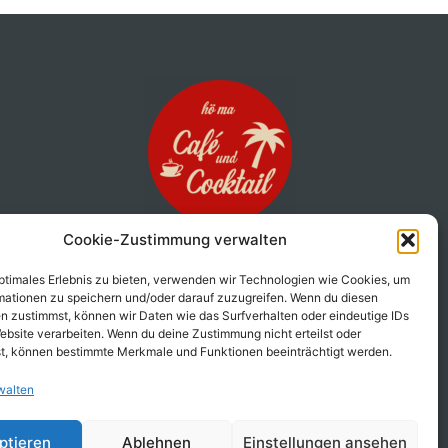
Cookie-Zustimmung verwalten
Café & Cocktail Ape
Genuss auf drei Rädern!
optimales Erlebnis zu bieten, verwenden wir Technologien wie Cookies, um
Unsere liebevoll umgebaute Ape
mationen zu speichern und/oder darauf zuzugreifen. Wenn du diesen
n zustimmst, können wir Daten wie das Surfverhalten oder eindeutige IDs
bringt den perfekten Mix aus
ebsite verarbeiten. Wenn du deine Zustimmung nicht erteilst oder
italienischem Charme, Bar-Feeling
t, können bestimmte Merkmale und Funktionen beeinträchtigt werden.
und mobilem Genuss direkt zu dir!
walten
mehr erfahren
ptieren
Ablehnen
Einstellungen ansehen