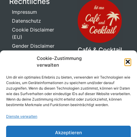
Rechtliches
Impressum
Datenschutz
Cookie Disclaimer
(EU)
Gender Disclaimer
Café & Cocktail
Ape
Cookie-Zustimmung
Genuss auf drei
verwalten
Rädern!
Um dir ein optimales Erlebnis zu bieten, verwenden wir Technologien wie
Unsere liebevoll
Cookies, um Geräteinformationen zu speichern und/oder darauf
umgebaute Ape bringt
zuzugreifen. Wenn du diesen Technologien zustimmst, können wir Daten
den perfekten Mix aus
wie das Surfverhalten oder eindeutige IDs auf dieser Website verarbeiten.
Wenn du deine Zustimmung nicht erteilst oder zurückziehst, können
italienischem Charme,
bestimmte Merkmale und Funktionen beeinträchtigt werden.
Bar-Feeling und
mobilem Genuss direkt
Dienste verwalten
zu dir!
Akzeptieren
mehr erfahren