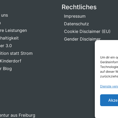
Rechtliches
 uns
Impressum
m
Datenschutz
re Leistungen
Cookie Disclaimer (EU)
haltigkeit
Gender Disclaimer
er 3.0
ition statt Strom
Um dir ein 
Kinderdorf
Geräteinfor
Technologie
r Blog
auf dieser W
zurückziehs
Dienste ver
Akze
ntur aus Freiburg