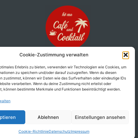
Cookie-Zustimmung verwalten
Café & Cocktail Ape
Genuss auf drei Rädern!
optimales Erlebnis zu bieten, verwenden wir Technologien wie Cookies, um
Unsere liebevoll umgebaute Ape
mationen zu speichern und/oder darauf zuzugreifen. Wenn du diesen
n zustimmst, können wir Daten wie das Surfverhalten oder eindeutige IDs
bringt den perfekten Mix aus
ebsite verarbeiten. Wenn du deine Zustimmung nicht erteilst oder
italienischem Charme, Bar-Feeling
t, können bestimmte Merkmale und Funktionen beeinträchtigt werden.
und mobilem Genuss direkt zu dir!
walten
mehr erfahren
ptieren
Ablehnen
Einstellungen ansehen
Cookie-Richtlinie
Datenschutz
Impressum